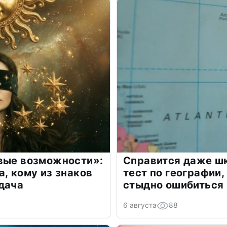
овые возможности»:
Справится даже шк
а, кому из знаков
тест по географии,
дача
стыдно ошибиться
6 августа
88