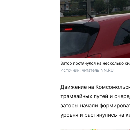
Затор протянулся на несколько к
Источник: 
читатель NN.RU 
Движение на Комсомольск
трамвайных путей и очере
заторы начали формироват
уровня и растянулись на 