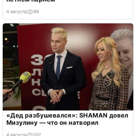
4 августа
66
«Дед разбушевался»: SHAMAN довел
Мизулину — что он натворил
4 августа
107