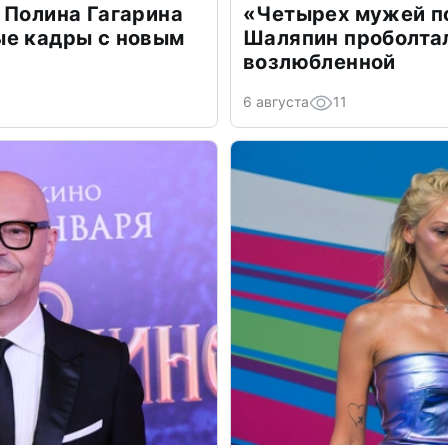
 Полина Гагарина
«Четырех мужей п
ые кадры с новым
Шаляпин проболтал
возлюбленной
6 августа
11