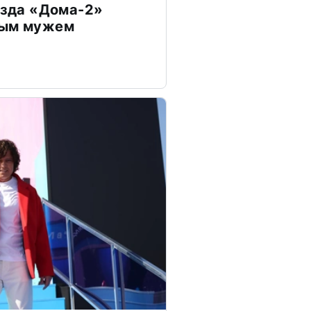
везда «Дома-2»
дым мужем