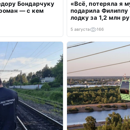
едору Бондарчуку
«Всё, потеряла я 
роман — с кем
подарила Филиппу
лодку за 1,2 млн р
5 августа
166