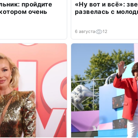
льник: пройдите
«Ну вот и всё»: з
 котором очень
развелась с моло
6 августа
12