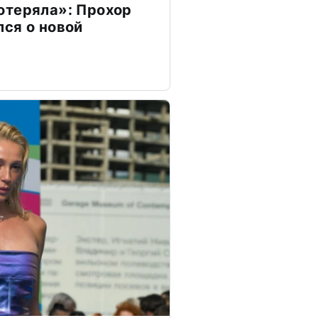
отеряла»: Прохор
ся о новой