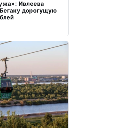
мужа»: Ивлеева
 Бегаку дорогущую
ублей