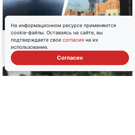
На информационном ресурсе применяются
cookie-файлы. Оставаясь на сайте, вы
Ночная атака БПЛА на Ярославль:
подтверждаете свое
согласие
на их
попадания и последствия
использование.
6 августа
0
Согласен