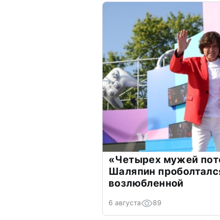
«Четырех мужей пот
Шаляпин проболтался
возлюбленной
6 августа
89