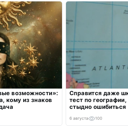
овые возможности»:
Справится даже шк
а, кому из знаков
тест по географии,
дача
стыдно ошибиться
6 августа
100