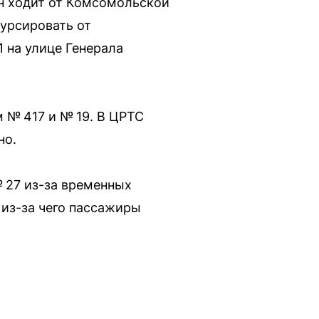
он ходит от Комсомольской
курсировать от
 на улице Генерала
№ 417 и № 19. В ЦРТС
но.
 27 из-за временных
 из-за чего пассажиры