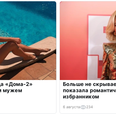
зда «Дома-2»
Больше не скрывае
м мужем
показала романти
избранником
6 августа
234