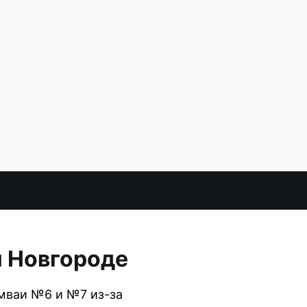
м Новгороде
амваи №6 и №7 из-за