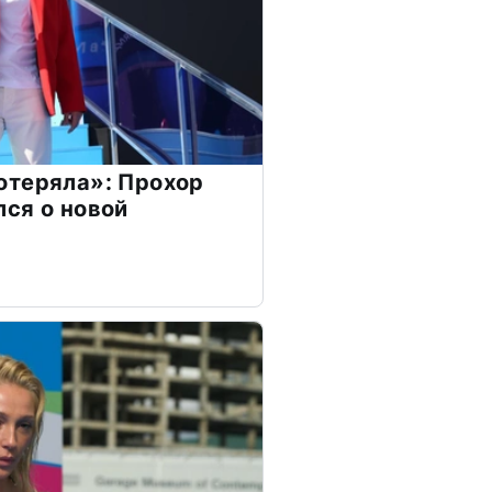
отеряла»: Прохор
ся о новой