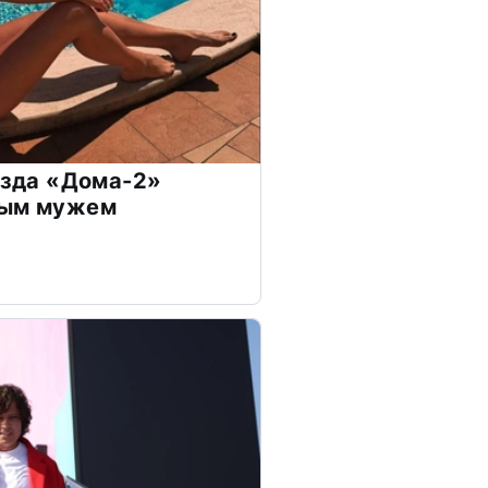
везда «Дома-2»
дым мужем