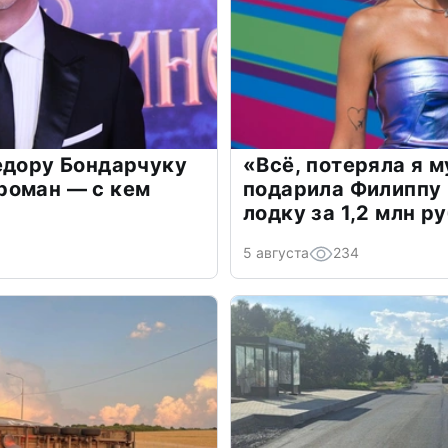
едору Бондарчуку
«Всё, потеряла я 
роман — с кем
подарила Филиппу
лодку за 1,2 млн р
5 августа
234