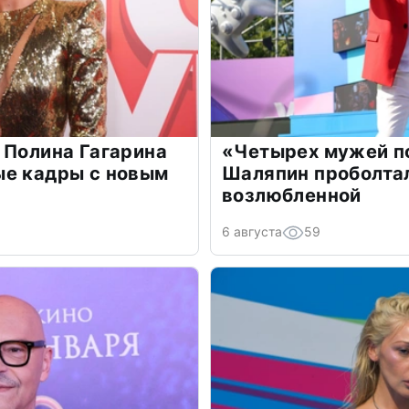
 Полина Гагарина
«Четырех мужей п
ые кадры с новым
Шаляпин проболтал
возлюбленной
6 августа
59