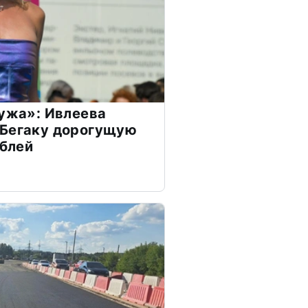
мужа»: Ивлеева
 Бегаку дорогущую
ублей