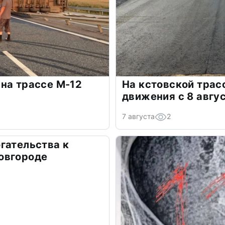
на трассе М-12
На кстовской трас
движения с 8 авгу
7 августа
2
гательства к
овгороде