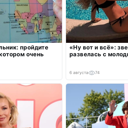
льник: пройдите
«Ну вот и всё»: з
 котором очень
развелась с моло
6 августа
74