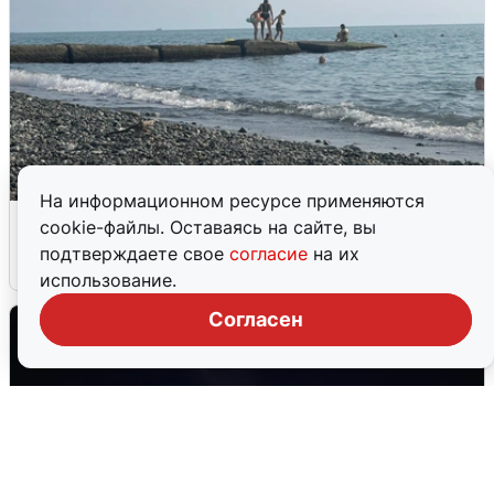
На информационном ресурсе применяются
Сирены в Сочи: новая угроза БПЛА
cookie-файлы. Оставаясь на сайте, вы
подтверждаете свое
согласие
на их
6 августа
0
использование.
Согласен