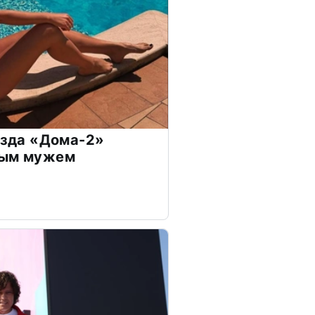
везда «Дома-2»
дым мужем