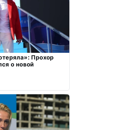
отеряла»: Прохор
ся о новой