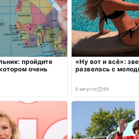
льник: пройдите
«Ну вот и всё»: з
 котором очень
развелась с моло
6 августа
69