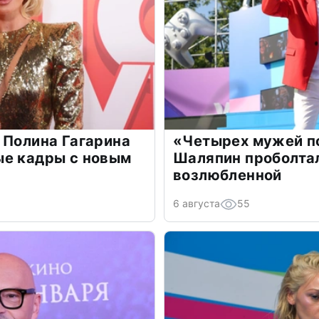
 Полина Гагарина
«Четырех мужей п
ые кадры с новым
Шаляпин проболтал
возлюбленной
6 августа
55