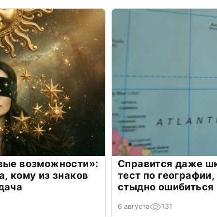
овые возможности»:
Справится даже шк
а, кому из знаков
тест по географии,
дача
стыдно ошибиться
6 августа
131