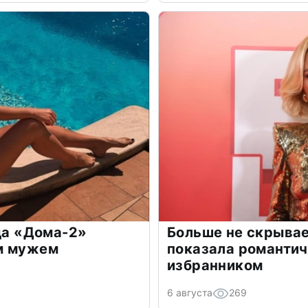
зда «Дома-2»
Больше не скрывае
м мужем
показала романти
избранником
6 августа
269