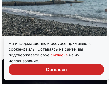
Сирены в Сочи: новая угроза БПЛА
На информационном ресурсе применяются
cookie-файлы. Оставаясь на сайте, вы
6 августа
0
подтверждаете свое
согласие
на их
использование.
Согласен