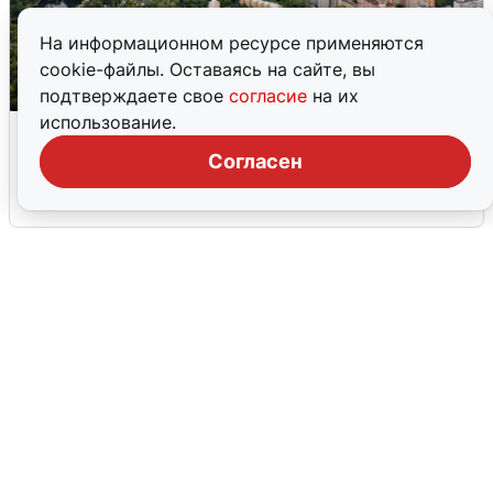
На информационном ресурсе применяются
cookie-файлы. Оставаясь на сайте, вы
подтверждаете свое
согласие
на их
использование.
Москвичи услышали грохот, похожий
на взрыв
Согласен
7 августа
0