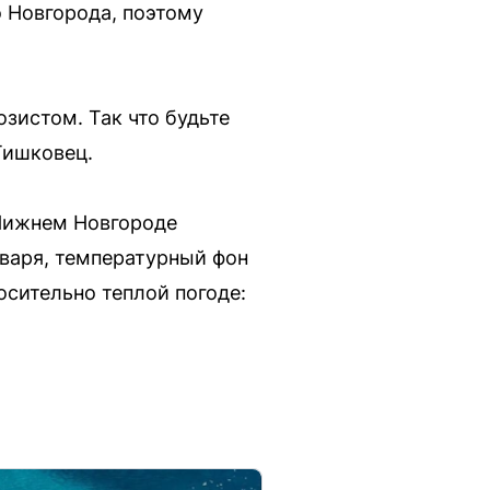
о Новгорода, поэтому
зистом. Так что будьте
Тишковец.
 Нижнем Новгороде
нваря, температурный фон
осительно теплой погоде: