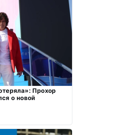
отеряла»: Прохор
ся о новой