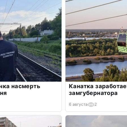
чка насмерть
Канатка заработае
рня
замгубернатора
6 августа
2