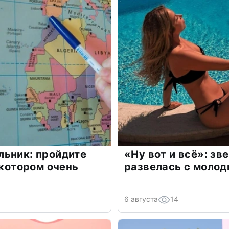
льник: пройдите
«Ну вот и всё»: з
 котором очень
развелась с моло
6 августа
14