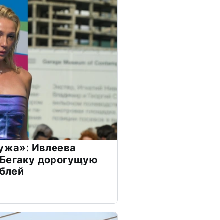
мужа»: Ивлеева
 Бегаку дорогущую
ублей