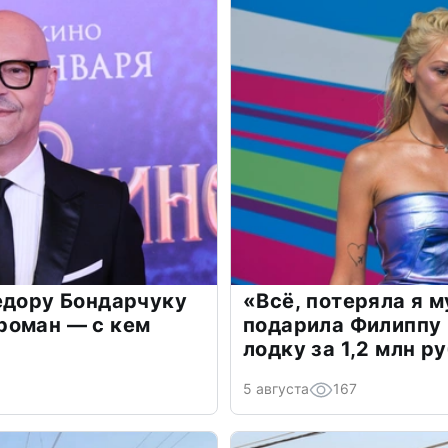
едору Бондарчуку
«Всё, потеряла я 
роман — с кем
подарила Филиппу
лодку за 1,2 млн р
5 августа
167