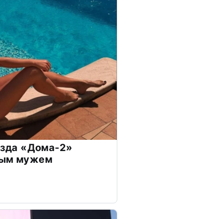
везда «Дома-2»
дым мужем