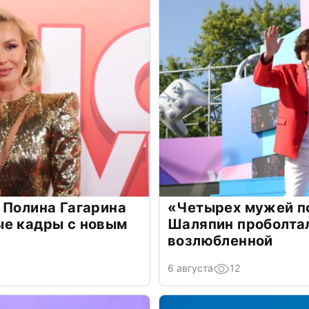
 Полина Гагарина
«Четырех мужей п
ые кадры с новым
Шаляпин проболтал
возлюбленной
6 августа
12