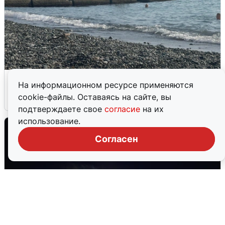
Сирены в Сочи: новая угроза БПЛА
На информационном ресурсе применяются
cookie-файлы. Оставаясь на сайте, вы
6 августа
0
подтверждаете свое
согласие
на их
использование.
Согласен