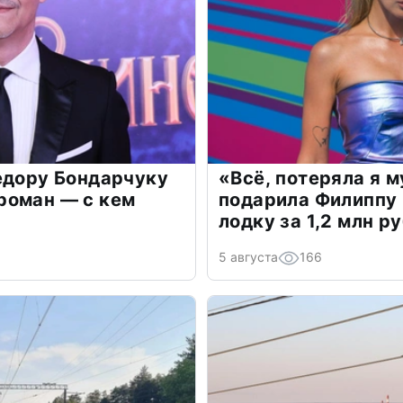
едору Бондарчуку
«Всё, потеряла я 
роман — с кем
подарила Филиппу
лодку за 1,2 млн р
5 августа
166