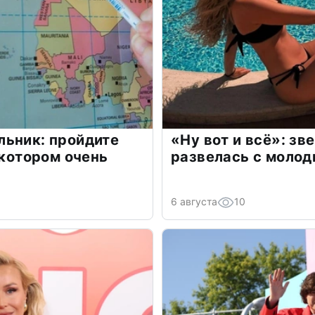
льник: пройдите
«Ну вот и всё»: з
 котором очень
развелась с моло
6 августа
10