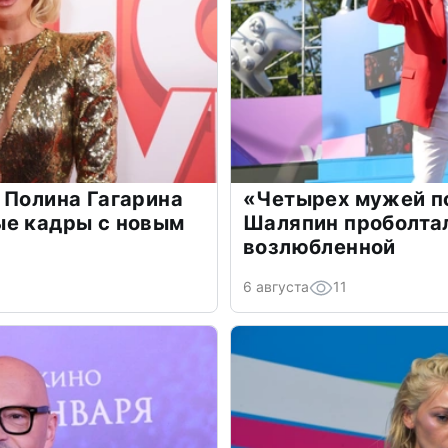
 Полина Гагарина
«Четырех мужей п
ые кадры с новым
Шаляпин проболтал
возлюбленной
6 августа
11