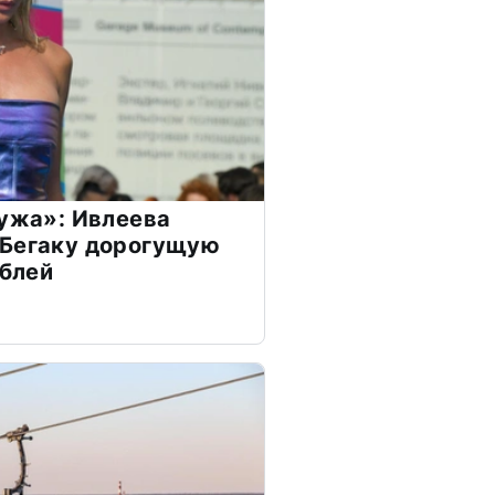
мужа»: Ивлеева
 Бегаку дорогущую
ублей