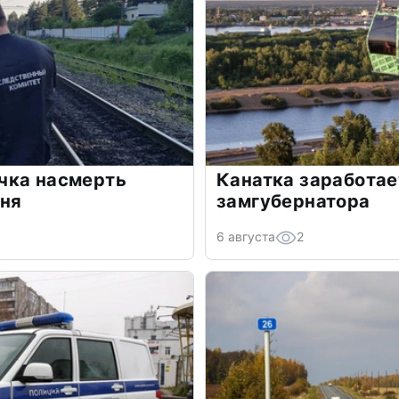
чка насмерть
Канатка заработае
рня
замгубернатора
6 августа
2