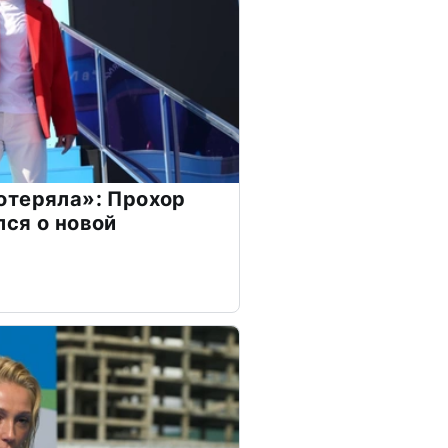
отеряла»: Прохор
ся о новой