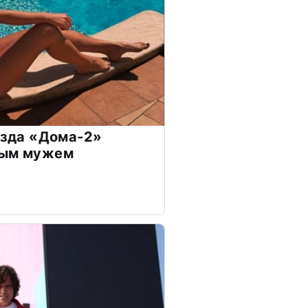
везда «Дома-2»
дым мужем