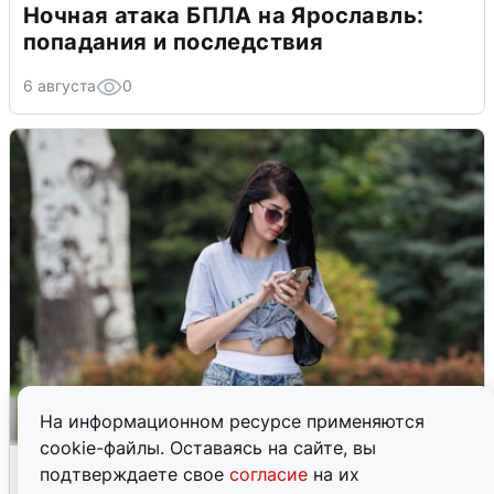
Ночная атака БПЛА на Ярославль:
попадания и последствия
6 августа
0
На информационном ресурсе применяются
cookie-файлы. Оставаясь на сайте, вы
Волгоградцы остались без
подтверждаете свое
согласие
на их
мобильного интернета