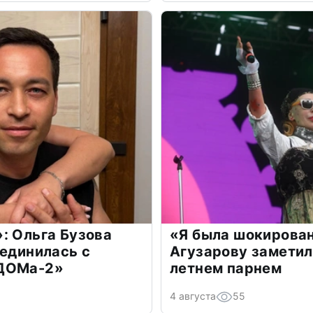
: Ольга Бузова
«Я была шокирова
оединилась с
Агузарову заметил
«ДОМа-2»
летнем парнем
4 августа
55