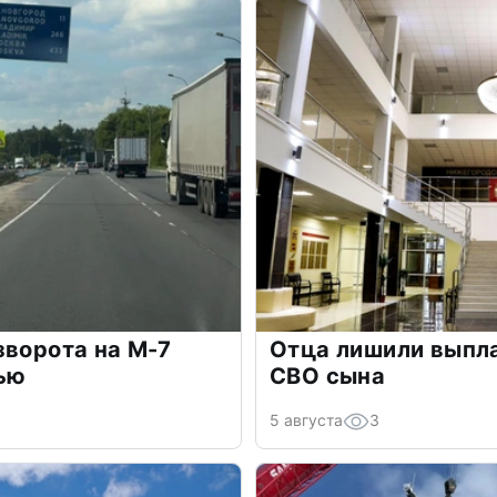
зворота на М-7
Отца лишили выпла
ью
СВО сына
5 августа
3