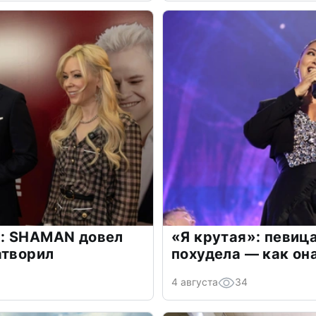
: SHAMAN довел
«Я крутая»: певиц
атворил
похудела — как он
4 августа
34