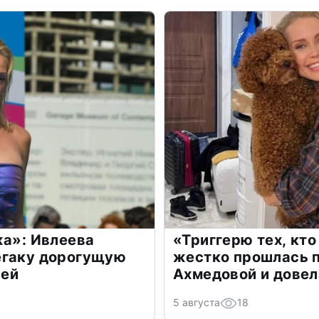
жа»: Ивлеева
«Триггерю тех, кто
егаку дорогущую
жестко прошлась п
лей
Ахмедовой и довел
5 августа
18