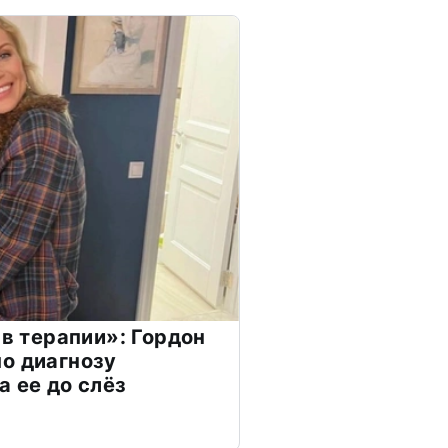
 в терапии»: Гордон
о диагнозу
а ее до слёз