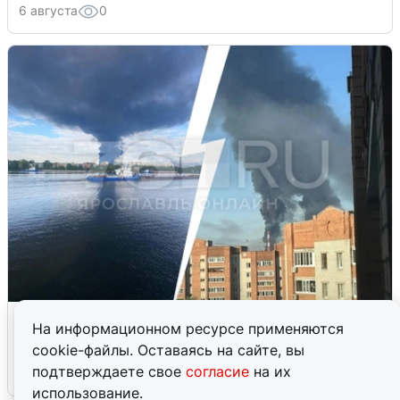
6 августа
0
Ночная атака БПЛА на Ярославль:
На информационном ресурсе применяются
попадания и последствия
cookie-файлы. Оставаясь на сайте, вы
подтверждаете свое
согласие
на их
6 августа
0
использование.