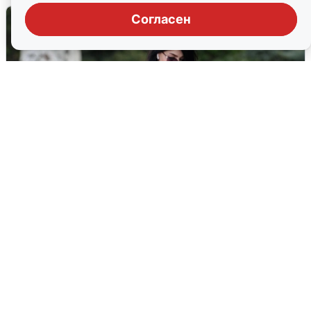
Согласен
Волгоградцы остались без
мобильного интернета
6 августа
0