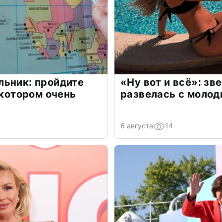
льник: пройдите
«Ну вот и всё»: з
 котором очень
развелась с моло
6 августа
14