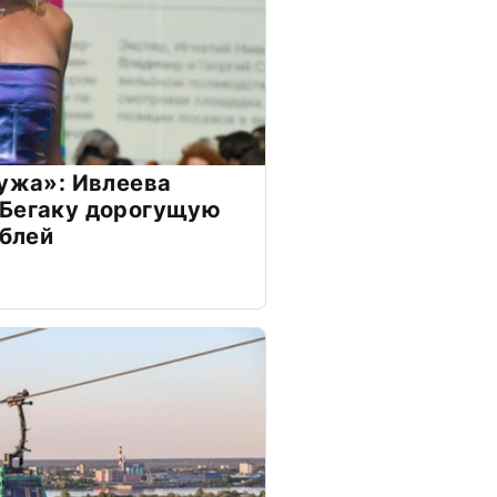
мужа»: Ивлеева
 Бегаку дорогущую
ублей