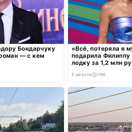
едору Бондарчуку
«Всё, потеряла я 
роман — с кем
подарила Филиппу
лодку за 1,2 млн р
5 августа
166