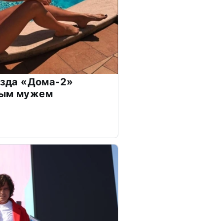
везда «Дома-2»
дым мужем