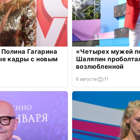
 Полина Гагарина
«Четырех мужей п
ые кадры с новым
Шаляпин проболтал
возлюбленной
6 августа
11