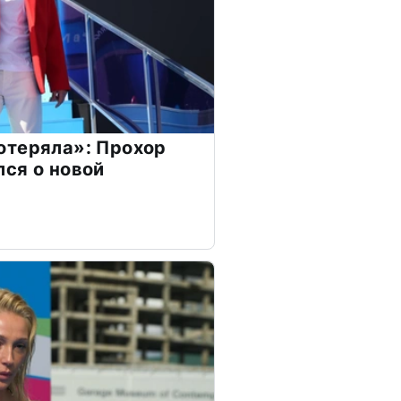
отеряла»: Прохор
ся о новой