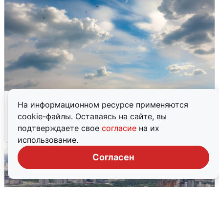
МЧС ответило на сообщения о
На информационном ресурсе применяются
грохоте в Москве
cookie-файлы. Оставаясь на сайте, вы
подтверждаете свое
согласие
на их
7 августа
0
использование.
Согласен