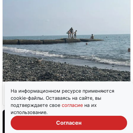
Сирены в Сочи: новая угроза БПЛА
На информационном ресурсе применяются
cookie-файлы. Оставаясь на сайте, вы
6 августа
0
подтверждаете свое
согласие
на их
использование.
Согласен